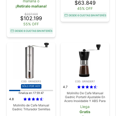
mañana o
$63.849
¡Retiralo mañana!
45% OFF
$227.109
DESDE 6 CUOTAS SIN INTERÉS
$102.199
55% OFF
DESDE 6 CUOTAS SIN INTERÉS
COD. GRINDER3
COD. GRINDER7
SÓLO POR HOY
4.7
Finaliza en:
17:59:46
Molinillo De Cafe Manual
Gadnic Portatil Ajustable En
4.8
Acero Inoxidable Y ABS Para
Cafe Semillas Y Especias
Molinillo de Cafe Manual
Llega
Gadnic Triturador Semillas
Gratis