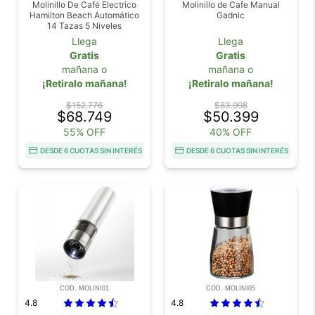
Molinillo De Café Electrico
Molinillo de Cafe Manual
Hamilton Beach Automático
Gadnic
14 Tazas 5 Niveles
Llega
Llega
Gratis
Gratis
mañana o
mañana o
¡Retiralo mañana!
¡Retiralo mañana!
$152.776
$83.998
$68.749
$50.399
55% OFF
40% OFF
DESDE 6 CUOTAS SIN INTERÉS
DESDE 6 CUOTAS SIN INTERÉS
COD. MOLINI01
COD. MOLINI05
4.8
4.8