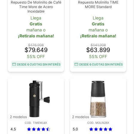
Repuesto De Molinillo de Café
Repuesto Molinillo TIME
Time More de Acero
MORE Standard
Inoxidable
Llega
Llega
Gratis
Gratis
mañana o
mañana o
¡Retiralo mañana!
¡Retiralo mañana!
$176.998
$141.998
$79.649
$63.899
55% OFF
55% OFF
DESDE 6 CUOTAS SIN INTERÉS
DESDE 6 CUOTAS SIN INTERÉS
2 modelos
2 modelos
COD. TIMEM14X
COD. MOLIN28X
4.5
5.0