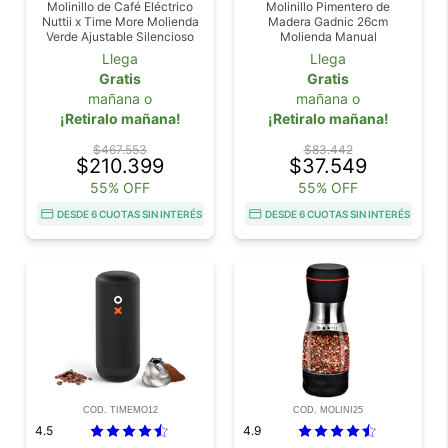
Molinillo de Café Eléctrico
Molinillo Pimentero de
Nuttii x Time More Molienda
Madera Gadnic 26cm
Verde Ajustable Silencioso
Molienda Manual
Portátil
Llega
Llega
Gratis
Gratis
mañana o
mañana o
¡Retiralo mañana!
¡Retiralo mañana!
$467.553
$83.442
$210.399
$37.549
55% OFF
55% OFF
DESDE 6 CUOTAS SIN INTERÉS
DESDE 6 CUOTAS SIN INTERÉS
COD. TIMEMO12
COD. MOLINI25
4.5
4.9