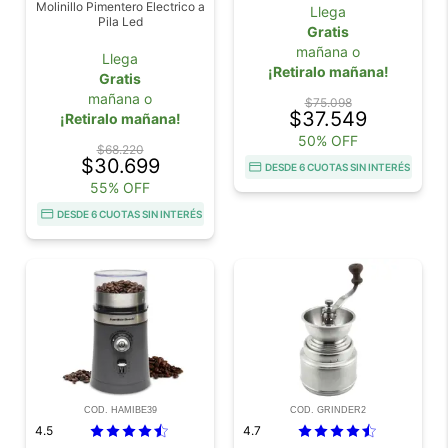
Molinillo Pimentero Electrico a
Llega
Pila Led
Gratis
mañana o
Llega
¡Retiralo mañana!
Gratis
mañana o
$75.098
$37.549
¡Retiralo mañana!
50% OFF
$68.220
$30.699
DESDE 6 CUOTAS SIN INTERÉS
55% OFF
DESDE 6 CUOTAS SIN INTERÉS
COD. HAMIBE39
COD. GRINDER2
4.5
4.7