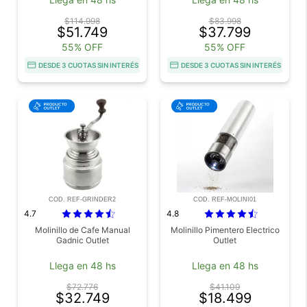
$114.998
$83.998
$51.749
$37.799
55% OFF
55% OFF
DESDE 3 CUOTAS SIN INTERÉS
DESDE 3 CUOTAS SIN INTERÉS
COD. REF-GRINDER2
COD. REF-MOLINI01
4.7
4.8
Molinillo de Cafe Manual
Molinillo Pimentero Electrico
Gadnic Outlet
Outlet
Llega en 48 hs
Llega en 48 hs
$72.776
$41.109
$32.749
$18.499