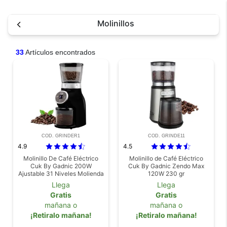
Molinillos
33
Artículos encontrados
COD. GRINDER1
COD. GRINDE11
4.9
4.5
Molinillo De Café Eléctrico
Molinillo de Café Eléctrico
Cuk By Gadnic 200W
Cuk By Gadnic Zendo Max
Ajustable 31 Niveles Molienda
120W 230 gr
Control Digital
Llega
Llega
Gratis
Gratis
mañana o
mañana o
¡Retiralo mañana!
¡Retiralo mañana!