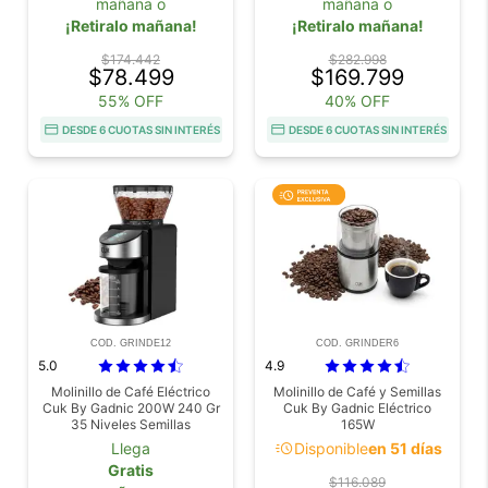
mañana o
mañana o
¡Retiralo mañana!
¡Retiralo mañana!
$174.442
$282.998
$78.499
$169.799
55% OFF
40% OFF
DESDE 6 CUOTAS SIN INTERÉS
DESDE 6 CUOTAS SIN INTERÉS
COD. GRINDE12
COD. GRINDER6
5.0
4.9
Molinillo de Café Eléctrico
Molinillo de Café y Semillas
Cuk By Gadnic 200W 240 Gr
Cuk By Gadnic Eléctrico
35 Niveles Semillas
165W
acute
Llega
Disponible
en 51 días
Gratis
$116.089