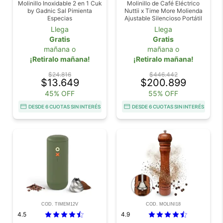
Molinillo Inoxidable 2 en 1 Cuk
Molinillo de Café Eléctrico
by Gadnic Sal Pimienta
Nuttii x Time More Molienda
Especias
Ajustable Silencioso Portátil
Naranja
Llega
Llega
Gratis
Gratis
mañana o
mañana o
¡Retiralo mañana!
¡Retiralo mañana!
$24.816
$446.442
$13.649
$200.899
45% OFF
55% OFF
DESDE 6 CUOTAS SIN INTERÉS
DESDE 6 CUOTAS SIN INTERÉS
COD. TIMEM12V
COD. MOLINI18
4.5
4.9