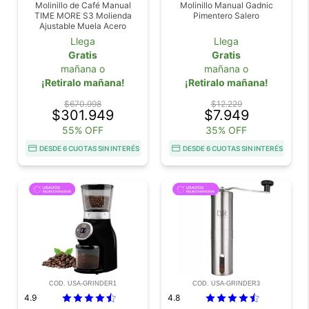
Molinillo de Café Manual
Molinillo Manual Gadnic
TIME MORE S3 Molienda
Pimentero Salero
Ajustable Muela Acero
Llega
Llega
Gratis
Gratis
mañana o
mañana o
¡Retiralo mañana!
¡Retiralo mañana!
$670.998
$12.229
$301.949
$7.949
55% OFF
35% OFF
DESDE 6 CUOTAS SIN INTERÉS
DESDE 6 CUOTAS SIN INTERÉS
COD. USA-GRINDER1
COD. USA-GRINDER3
4.9
4.8