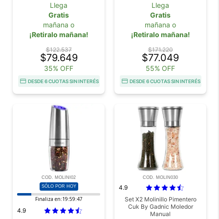
Llega
Llega
Gratis
Gratis
mañana o
mañana o
¡Retiralo mañana!
¡Retiralo mañana!
$122.537
$171.220
$79.649
$77.049
35% OFF
55% OFF
DESDE 6 CUOTAS SIN INTERÉS
DESDE 6 CUOTAS SIN INTERÉS
COD. MOLINI02
COD. MOLIN030
SÓLO POR HOY
4.9
Finaliza en:
19:59:46
Set X2 Molinillo Pimentero
Cuk By Gadnic Moledor
4.9
Manual