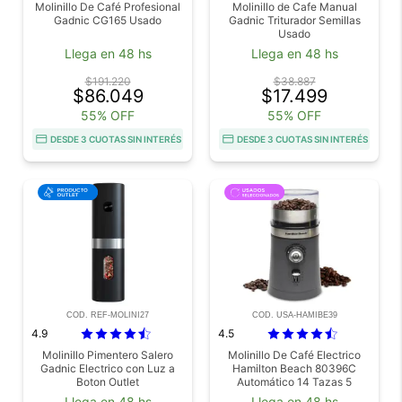
Molinillo De Café Profesional
Molinillo de Cafe Manual
Gadnic CG165 Usado
Gadnic Triturador Semillas
Usado
Llega en 48 hs
Llega en 48 hs
$191.220
$38.887
$86.049
$17.499
55% OFF
55% OFF
DESDE 3 CUOTAS SIN INTERÉS
DESDE 3 CUOTAS SIN INTERÉS
COD. REF-MOLINI27
COD. USA-HAMIBE39
4.9
4.5
Molinillo Pimentero Salero
Molinillo De Café Electrico
Gadnic Electrico con Luz a
Hamilton Beach 80396C
Boton Outlet
Automático 14 Tazas 5
Niveles Usado
Llega en 48 hs
Llega en 48 hs