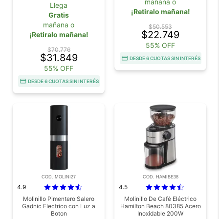
mañana o
Llega
¡Retiralo mañana!
Gratis
mañana o
$50.553
$22.749
¡Retiralo mañana!
55% OFF
$70.776
$31.849
DESDE 6 CUOTAS SIN INTERÉS
55% OFF
DESDE 6 CUOTAS SIN INTERÉS
COD. MOLINI27
COD. HAMIBE38
4.9
4.5
Molinillo Pimentero Salero
Molinillo De Café Eléctrico
Gadnic Electrico con Luz a
Hamilton Beach 80385 Acero
Boton
Inoxidable 200W