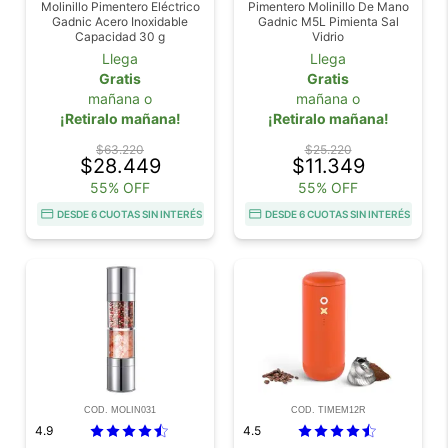
Molinillo Pimentero Eléctrico
Pimentero Molinillo De Mano
Gadnic Acero Inoxidable
Gadnic M5L Pimienta Sal
Capacidad 30 g
Vidrio
Llega
Llega
Gratis
Gratis
mañana o
mañana o
¡Retiralo mañana!
¡Retiralo mañana!
$63.220
$25.220
$28.449
$11.349
55% OFF
55% OFF
DESDE 6 CUOTAS SIN INTERÉS
DESDE 6 CUOTAS SIN INTERÉS
COD. MOLIN031
COD. TIMEM12R
4.9
4.5