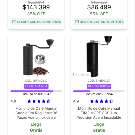
$220.614
$192.220
$143.399
$86.499
35% OFF
55% OFF
DESDE 6 CUOTAS SIN INTERÉS
DESDE 6 CUOTAS SIN INTERÉS
1 modelos
COD. GRINDE10
COD. TIMEM12X
OFERTA BOMBA
OFERTA BOMBA
Finaliza en:
00:59:46
Finaliza en:
03:59:46
4.9
4.9
Molinillo de Café Manual
Molinillo de Café Manual
Gadnic Pro Regulable 36
TIME MORE C3S Alta
Pasos Acero Inoxidable
Precisión Acero Inoxidable
Especias y Granos
Portable Ajuste Molienda 24
Llega
Llega
Niveles Ideal Pour Over
Gratis
Gratis