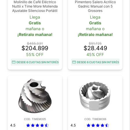
Molinillo de Café Eléctrico
Pimentero Salero Acrilico
Nuttii x Time More Molienda
Gadnic Manual con 5
Ajustable Silencioso Portátil
Grosores
Llega
Llega
Gratis
Gratis
mañana o
mañana o
¡Retiralo mañana!
¡Retiralo mañana!
$455.331
$51.725
$204.899
$28.449
55% OFF
45% OFF
DESDE 6 CUOTAS SIN INTERÉS
DESDE 6 CUOTAS SIN INTERÉS
COD. TIMEMO05
COD. TIMEMO06
4.5
4.5