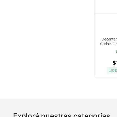
Decanter
Gadnic De
$
DE
Explorá nuestras categorías