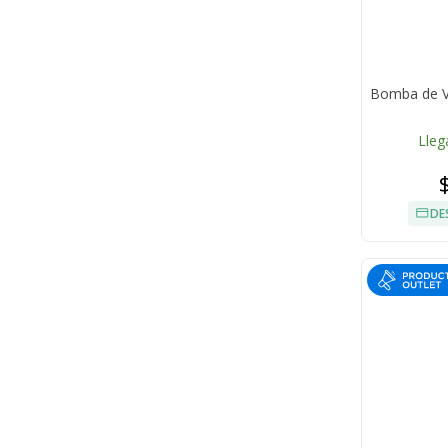
Bomba de V
Lleg
DE