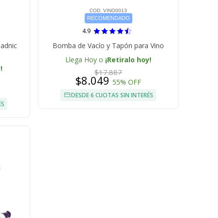
COD. VINO0013
RECOMENDADO
4.9
Gadnic
Bomba de Vacío y Tapón para Vino
Llega Hoy o
¡Retiralo hoy!
!
$17.887
$8.049
55% OFF
DESDE 6 CUOTAS SIN INTERÉS
ÉS