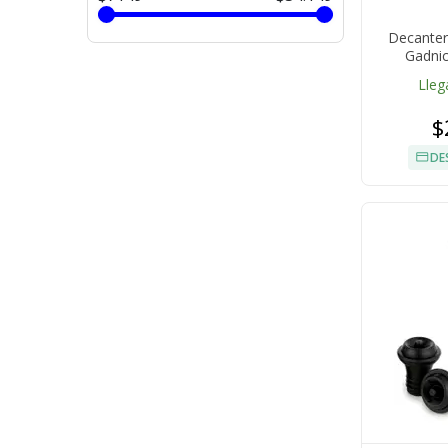
Decanter
Gadnic
Lleg
$
DE