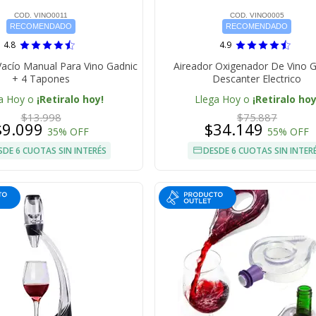
COD. VINO0011
COD. VINO0005
RECOMENDADO
RECOMENDADO
4.8
4.9
acío Manual Para Vino Gadnic
Aireador Oxigenador De Vino 
+ 4 Tapones
Descanter Electrico
a Hoy o
¡Retiralo hoy!
Llega Hoy o
¡Retiralo hoy
$13.998
$75.887
$9.099
$34.149
35% OFF
55% OFF
SDE 6 CUOTAS SIN INTERÉS
DESDE 6 CUOTAS SIN INTER