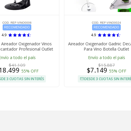
COD. REF-VINO0006
COD. REF-VINO0024
RECOMENDADO
RECOMENDADO
4.9
4.9
 Aireador Oxigenador Vinos
Aireador Oxigenador Gadnic Dec
cantador Profesional Outlet
Para Vino Botella Outlet
Envío a todo el país
Envío a todo el país
$41.109
$15.887
18.499
$7.149
55% OFF
55% OFF
SDE 3 CUOTAS SIN INTERÉS
DESDE 3 CUOTAS SIN INTER