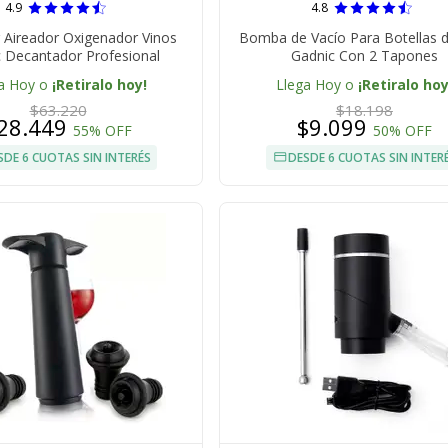
4.9
4.8
 Aireador Oxigenador Vinos
Bomba de Vacío Para Botellas d
 Decantador Profesional
Gadnic Con 2 Tapones
a Hoy o
¡Retiralo hoy!
Llega Hoy o
¡Retiralo hoy
$63.220
$18.198
28.449
$9.099
55% OFF
50% OFF
SDE 6 CUOTAS SIN INTERÉS
DESDE 6 CUOTAS SIN INTER