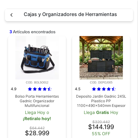
Cajas y Organizadores de Herramientas
3
Artículos encontrados
COD. BOLSO012
COD. DEPOJ005
4.9
4.5
Bolso Porta Herramientas
Deposito Jardin Gadnic 245L
Gadnic Organizador
Plastico PP
Multifuncional
1100x490x540mm Espesor
25mm Carga Maxima 100kg
Llega Hoy o
Llega
Gratis
Hoy
¡Retiralo hoy!
$320.442
$144.199
$64.442
$28.999
55% OFF