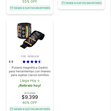
55% OFF
DESDE 6 CUOTAS SIN INTERÉS
DESDE 6 CUOTAS SIN INTERÉS
COD. DESELE18
4.9
Pulsera magnética Gadnic
para herramientas con imanes
para sujetar clavos tornillos
brocas
Llega Hoy o
¡Retiralo hoy!
$15.665
$9.399
40% OFF
DESDE 6 CUOTAS SIN INTERÉS