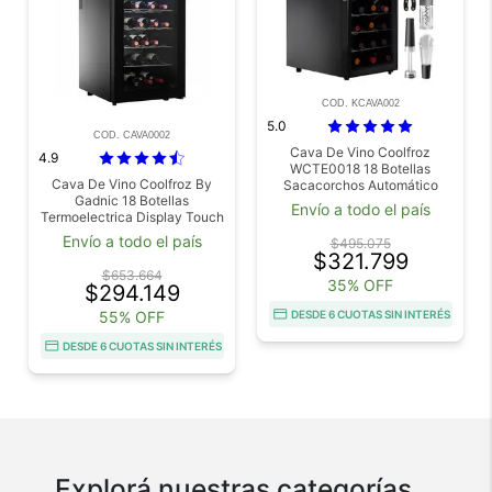
COD. KCAVA002
5.0
COD. CAVA0002
Cava De Vino Coolfroz
4.9
WCTE0018 18 Botellas
Cava De Vino Coolfroz By
Sacacorchos Automático
Gadnic 18 Botellas
Gadnic
Envío a todo el país
Termoelectrica Display Touch
LED Vidrio Templado
Envío a todo el país
$495.075
$321.799
$653.664
35% OFF
$294.149
55% OFF
DESDE 6 CUOTAS SIN INTERÉS
DESDE 6 CUOTAS SIN INTERÉS
Explorá nuestras categorías