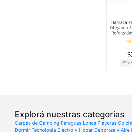
Hamaca Pa
Integrado S
Reforzada
acute
$
DE
Explorá nuestras categorías
Carpas de Camping
Paraguas
Lonas Playeras
Colcho
Dormir
Tecnologia
Electro y Hogar
Deportes y Aire 