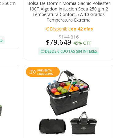
ic 250cm
Bolsa De Dormir Momia Gadnic Poliester
190T Algodon Imitacion Seda 250 g m2
Temperatura Confort 5 A 10 Grados
Temperatura Extrema
acute
Disponible
en 42 días
$144.816
$79.649
ÉS
45% OFF
DESDE 6 CUOTAS SIN INTERÉS