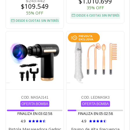
$1.010.699
$243.442
$109.549
35% OFF
55% OFF
DESDE 6 CUOTAS SIN INTERÉS
DESDE 6 CUOTAS SIN INTERÉS
COD. MASAJ141
COD. LEDMASK3
OFERTA BOMBA
OFERTA BOMBA
FINALIZA EN:
03:02:57
FINALIZA EN:
05:02:57
4.9
4.9
Pistola Masajeadora Gadnic
Equipo de Alta Frecuencia