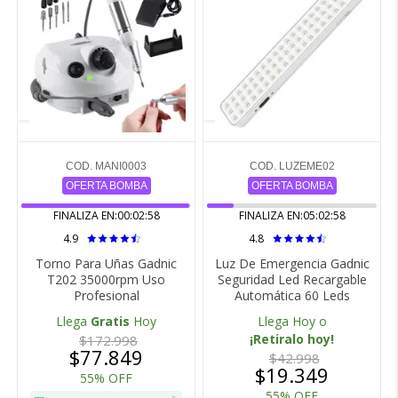
COD. MANI0003
COD. LUZEME02
OFERTA BOMBA
OFERTA BOMBA
FINALIZA EN:
00:02:57
FINALIZA EN:
05:02:57
4.9
4.8
Torno Para Uñas Gadnic
Luz De Emergencia Gadnic
T202 35000rpm Uso
Seguridad Led Recargable
Profesional
Automática 60 Leds
Llega
Gratis
Hoy
Llega Hoy o
¡Retiralo hoy!
$172.998
$77.849
$42.998
$19.349
55% OFF
55% OFF