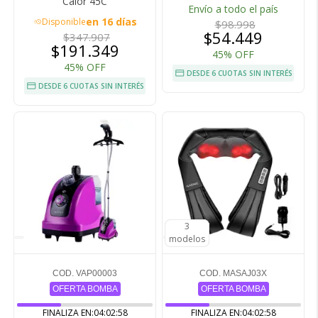
Calor 45C
Envío a todo el país
en 16 días
Disponible
acute
$98.998
$54.449
$347.907
$191.349
45% OFF
45% OFF
DESDE 6 CUOTAS SIN INTERÉS
DESDE 6 CUOTAS SIN INTERÉS
3
3
3
modelos
modelos
modelos
COD. VAP00003
COD. MASAJ03X
OFERTA BOMBA
OFERTA BOMBA
FINALIZA EN:
04:02:57
FINALIZA EN:
04:02:57