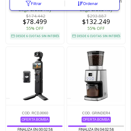
Especias y Granos
Temporizador Multifunción
Filtrar
Ordenar
Llega
Gratis
Hoy
Llega
Gratis
Hoy
$174.442
$293.887
$78.499
$132.249
55% OFF
55% OFF
DESDE 6 CUOTAS SIN INTERÉS
DESDE 6 CUOTAS SIN INTERÉS
COD. RCDJI060
COD. GRINDER4
OFERTA BOMBA
OFERTA BOMBA
FINALIZA EN:
00:02:57
FINALIZA EN:
04:02:57