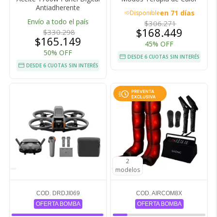
Antiadherente
en 71 días
Disponible
acute
Envío a todo el país
$306.271
$168.449
$330.298
$165.149
45% OFF
50% OFF
DESDE 6 CUOTAS SIN INTERÉS
DESDE 6 CUOTAS SIN INTERÉS
2
2
modelos
modelos
COD. DRDJI069
COD. AIRCOM8X
OFERTA BOMBA
OFERTA BOMBA