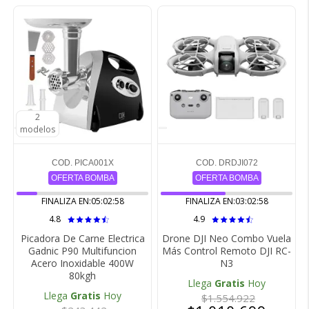
2
2
modelos
modelos
COD. PICA001X
COD. DRDJI072
OFERTA BOMBA
OFERTA BOMBA
FINALIZA EN:
05:02:57
FINALIZA EN:
03:02:57
4.8
4.9
Picadora De Carne Electrica
Drone DJI Neo Combo Vuela
Gadnic P90 Multifuncion
Más Control Remoto DJI RC-
Acero Inoxidable 400W
N3
80kgh
Llega
Gratis
Hoy
Llega
Gratis
Hoy
$1.554.922