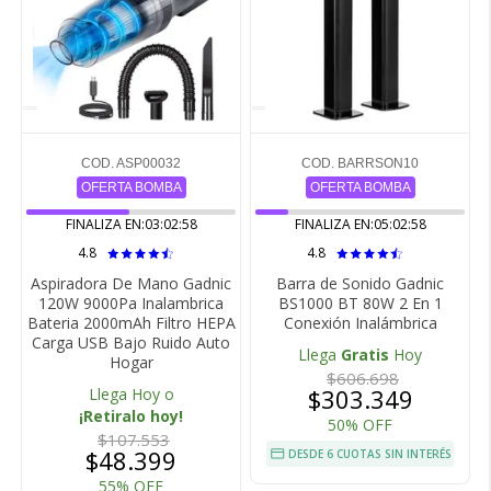
COD. ASP00032
COD. BARRSON10
OFERTA BOMBA
OFERTA BOMBA
FINALIZA EN:
03:02:57
FINALIZA EN:
05:02:57
4.8
4.8
Aspiradora De Mano Gadnic
Barra de Sonido Gadnic
120W 9000Pa Inalambrica
BS1000 BT 80W 2 En 1
Bateria 2000mAh Filtro HEPA
Conexión Inalámbrica
Carga USB Bajo Ruido Auto
Llega
Gratis
Hoy
Hogar
$606.698
$303.349
Llega Hoy o
¡Retiralo hoy!
50% OFF
$107.553
$48.399
DESDE 6 CUOTAS SIN INTERÉS
55% OFF