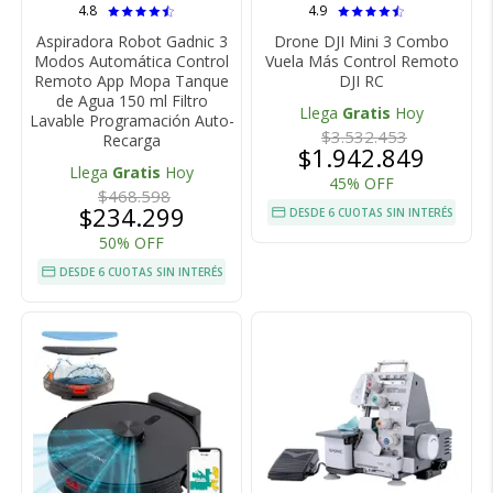
4.8
4.9
Aspiradora Robot Gadnic 3
Drone DJI Mini 3 Combo
Modos Automática Control
Vuela Más Control Remoto
Remoto App Mopa Tanque
DJI RC
de Agua 150 ml Filtro
Llega
Gratis
Hoy
Lavable Programación Auto-
$3.532.453
Recarga
$1.942.849
Llega
Gratis
Hoy
45% OFF
$468.598
$234.299
DESDE 6 CUOTAS SIN INTERÉS
50% OFF
DESDE 6 CUOTAS SIN INTERÉS