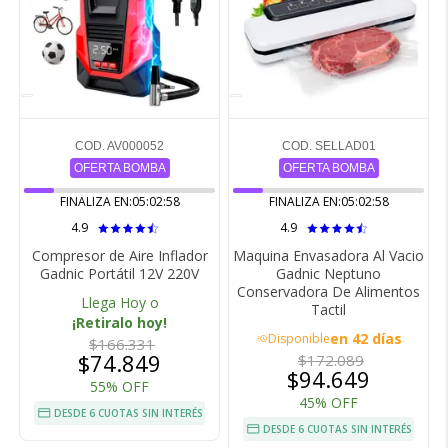
COD. AV000052
COD. SELLAD01
OFERTA BOMBA
OFERTA BOMBA
FINALIZA EN:
05:02:57
FINALIZA EN:
05:02:57
4.9
4.9
Compresor de Aire Inflador
Maquina Envasadora Al Vacio
Gadnic Portátil 12V 220V
Gadnic Neptuno
Conservadora De Alimentos
Llega Hoy o
Tactil
¡Retiralo hoy!
en 42 días
Disponible
acute
$166.331
$74.849
$172.089
$94.649
55% OFF
45% OFF
DESDE 6 CUOTAS SIN INTERÉS
DESDE 6 CUOTAS SIN INTERÉS