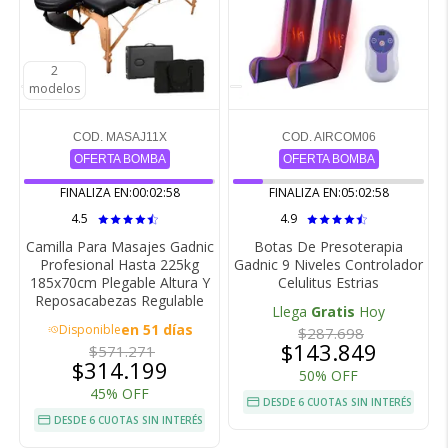
2
2
modelos
modelos
COD. MASAJ11X
COD. AIRCOM06
OFERTA BOMBA
OFERTA BOMBA
FINALIZA EN:
00:02:57
FINALIZA EN:
05:02:57
4.5
4.9
Camilla Para Masajes Gadnic
Botas De Presoterapia
Profesional Hasta 225kg
Gadnic 9 Niveles Controlador
185x70cm Plegable Altura Y
Celulitus Estrias
Reposacabezas Regulable
Llega
Gratis
Hoy
en 51 días
Disponible
acute
$287.698
$143.849
$571.271
$314.199
50% OFF
45% OFF
DESDE 6 CUOTAS SIN INTERÉS
DESDE 6 CUOTAS SIN INTERÉS