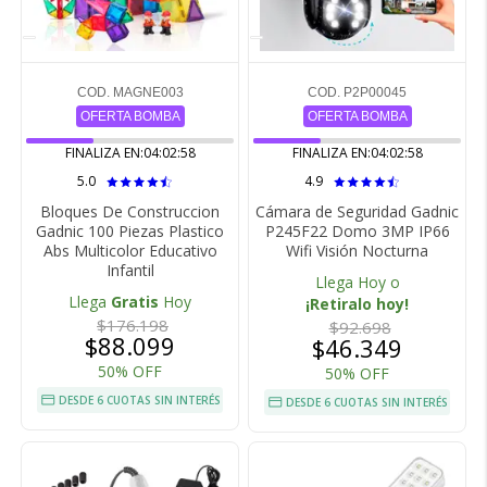
COD. MAGNE003
COD. P2P00045
OFERTA BOMBA
OFERTA BOMBA
FINALIZA EN:
04:02:57
FINALIZA EN:
04:02:57
5.0
4.9
Bloques De Construccion
Cámara de Seguridad Gadnic
Gadnic 100 Piezas Plastico
P245F22 Domo 3MP IP66
Abs Multicolor Educativo
Wifi Visión Nocturna
Infantil
Llega Hoy o
Llega
Gratis
Hoy
¡Retiralo hoy!
$176.198
$92.698
$88.099
$46.349
50% OFF
50% OFF
DESDE 6 CUOTAS SIN INTERÉS
DESDE 6 CUOTAS SIN INTERÉS