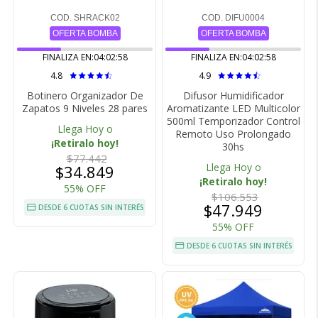
COD. SHRACK02
COD. DIFU0004
OFERTA BOMBA
OFERTA BOMBA
FINALIZA EN:
04:02:57
FINALIZA EN:
04:02:57
4.8
4.9
Botinero Organizador De
Difusor Humidificador
Zapatos 9 Niveles 28 pares
Aromatizante LED Multicolor
500ml Temporizador Control
Llega Hoy o
Remoto Uso Prolongado
¡Retiralo hoy!
30hs
$77.442
Llega Hoy o
$34.849
¡Retiralo hoy!
55% OFF
$106.553
$47.949
DESDE 6 CUOTAS SIN INTERÉS
55% OFF
DESDE 6 CUOTAS SIN INTERÉS