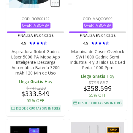
COD. ROB00122
COD. MAQCOS09
OFERTA BOMBA
OFERTA BOMBA
FINALIZA EN:
04:02:57
FINALIZA EN:
04:02:57
4.9
4.9
Aspiradora Robot Gadnic
Máquina de Coser Overlock
Láser 5000 PA Mopa App
SW11000 Gadnic Semi
Inteligente Descarga
Industrial 4 y 3 Hilos Luz Led
Automática Batería 3200
Pedal 1000 Ppm
mAh 120 Min de Uso
Llega
Gratis
Hoy
Llega
Gratis
Hoy
$796.887
$358.599
$741.220
$333.549
55% OFF
55% OFF
DESDE 6 CUOTAS SIN INTERÉS
DESDE 6 CUOTAS SIN INTERÉS