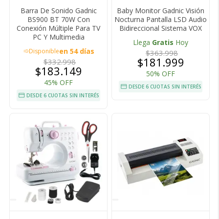
Barra De Sonido Gadnic
Baby Monitor Gadnic Visión
BS900 BT 70W Con
Nocturna Pantalla LSD Audio
Conexión Múltiple Para TV
Bidireccional Sistema VOX
PC Y Multimedia
Llega
Gratis
Hoy
en 54 días
Disponible
acute
$363.998
$181.999
$332.998
$183.149
50% OFF
45% OFF
DESDE 6 CUOTAS SIN INTERÉS
DESDE 6 CUOTAS SIN INTERÉS