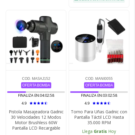
COD. MASAJ152
COD. MANI0055
OFERTA BOMBA
OFERTA BOMBA
FINALIZA EN:
04:02:57
FINALIZA EN:
03:02:57
4.9
4.9
Pistola Masajeadora Gadnic
Torno Para Uñas Gadnic con
30 Velocidades 12 Modos
Pantalla Táctil LCD Hasta
Motor Brushless 60W
35.000 RPM
Pantalla LCD Recargable
Llega
Gratis
Hoy