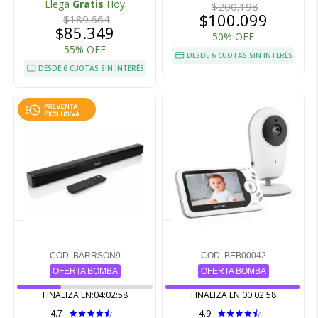
Llega
Gratis
Hoy
$200.198
$100.099
$189.664
$85.349
50% OFF
55% OFF
DESDE 6 CUOTAS SIN INTERÉS
DESDE 6 CUOTAS SIN INTERÉS
COD. BARRSON9
COD. BEB00042
OFERTA BOMBA
OFERTA BOMBA
FINALIZA EN:
04:02:57
FINALIZA EN:
00:02:57
4.7
4.9