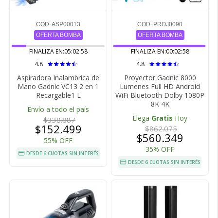
COD. ASP00013
COD. PROJ0090
OFERTA BOMBA
OFERTA BOMBA
FINALIZA EN:
05:02:57
FINALIZA EN:
00:02:57
4.8
4.8
Aspiradora Inalambrica de
Proyector Gadnic 8000
Mano Gadnic VC13 2 en 1
Lumenes Full HD Android
Recargable1 L
WiFi Bluetooth Dolby 1080P
8K 4K
Envío a todo el país
Llega
Gratis
Hoy
$338.887
$152.499
$862.075
$560.349
55% OFF
35% OFF
DESDE 6 CUOTAS SIN INTERÉS
DESDE 6 CUOTAS SIN INTERÉS