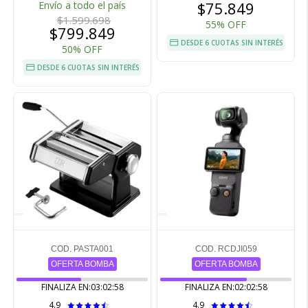
$75.849
Envío a todo el país
$1.599.698
55% OFF
$799.849
DESDE 6 CUOTAS SIN INTERÉS
50% OFF
DESDE 6 CUOTAS SIN INTERÉS
COD. PASTA001
COD. RCDJI059
OFERTA BOMBA
OFERTA BOMBA
FINALIZA EN:
03:02:57
FINALIZA EN:
02:02:57
4.9
4.9