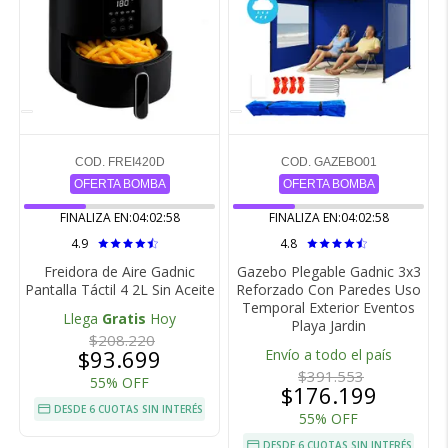
COD. FREI420D
COD. GAZEBO01
OFERTA BOMBA
OFERTA BOMBA
FINALIZA EN:
04:02:57
FINALIZA EN:
04:02:57
4.9
4.8
Freidora de Aire Gadnic
Gazebo Plegable Gadnic 3x3
Pantalla Táctil 4 2L Sin Aceite
Reforzado Con Paredes Uso
Temporal Exterior Eventos
Llega
Gratis
Hoy
Playa Jardin
$208.220
$93.699
Envío a todo el país
$391.553
55% OFF
$176.199
DESDE 6 CUOTAS SIN INTERÉS
55% OFF
DESDE 6 CUOTAS SIN INTERÉS