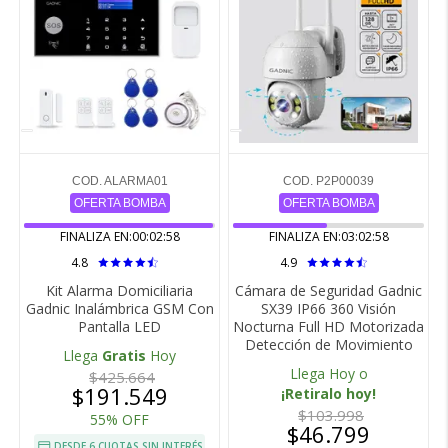
COD. ALARMA01
COD. P2P00039
OFERTA BOMBA
OFERTA BOMBA
FINALIZA EN:
00:02:57
FINALIZA EN:
03:02:57
4.8
4.9
Kit Alarma Domiciliaria
Cámara de Seguridad Gadnic
Gadnic Inalámbrica GSM Con
SX39 IP66 360 Visión
Pantalla LED
Nocturna Full HD Motorizada
Detección de Movimiento
Llega
Gratis
Hoy
Llega Hoy o
$425.664
$191.549
¡Retiralo hoy!
$103.998
55% OFF
$46.799
DESDE 6 CUOTAS SIN INTERÉS