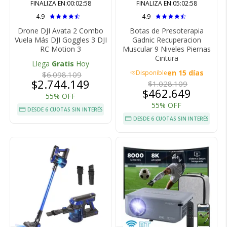
FINALIZA EN:
00:02:57
FINALIZA EN:
05:02:57
4.9
4.9
Drone DJI Avata 2 Combo
Botas de Presoterapia
Vuela Más DJI Goggles 3 DJI
Gadnic Recuperacion
RC Motion 3
Muscular 9 Niveles Piernas
Cintura
Llega
Gratis
Hoy
en 15 días
Disponible
$6.098.109
acute
$2.744.149
$1.028.109
$462.649
55% OFF
55% OFF
DESDE 6 CUOTAS SIN INTERÉS
DESDE 6 CUOTAS SIN INTERÉS