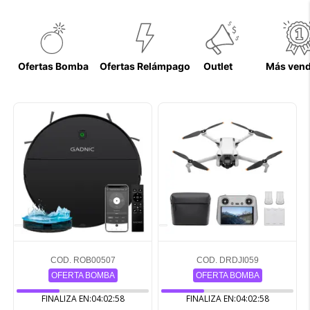
Ofertas Bomba
Ofertas Relámpago
Outlet
Más ven
COD. ROB00507
COD. DRDJI059
OFERTA BOMBA
OFERTA BOMBA
FINALIZA EN:
04:02:57
FINALIZA EN:
04:02:57