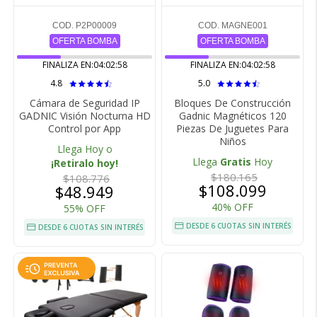
COD. P2P00009
COD. MAGNE001
OFERTA BOMBA
OFERTA BOMBA
FINALIZA EN:
04:02:57
FINALIZA EN:
04:02:57
4.8
5.0
Cámara de Seguridad IP
Bloques De Construcción
GADNIC Visión Nocturna HD
Gadnic Magnéticos 120
Control por App
Piezas De Juguetes Para
Niños
Llega Hoy o
Llega
Gratis
Hoy
¡Retiralo hoy!
$180.165
$108.776
$108.099
$48.949
40% OFF
55% OFF
DESDE 6 CUOTAS SIN INTERÉS
DESDE 6 CUOTAS SIN INTERÉS