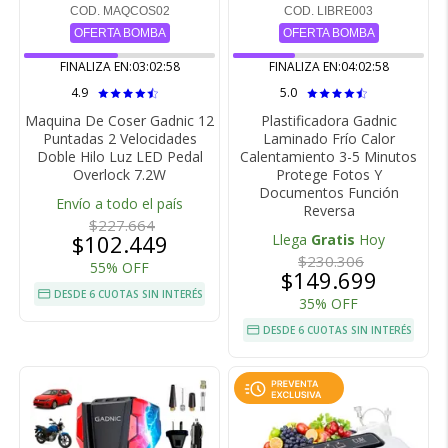
COD. MAQCOS02
COD. LIBRE003
OFERTA BOMBA
OFERTA BOMBA
FINALIZA EN:
03:02:57
FINALIZA EN:
04:02:57
4.9
5.0
Maquina De Coser Gadnic 12
Plastificadora Gadnic
Puntadas 2 Velocidades
Laminado Frío Calor
Doble Hilo Luz LED Pedal
Calentamiento 3-5 Minutos
Overlock 7.2W
Protege Fotos Y
Documentos Función
Envío a todo el país
Reversa
$227.664
$102.449
Llega
Gratis
Hoy
$230.306
55% OFF
$149.699
DESDE 6 CUOTAS SIN INTERÉS
35% OFF
DESDE 6 CUOTAS SIN INTERÉS