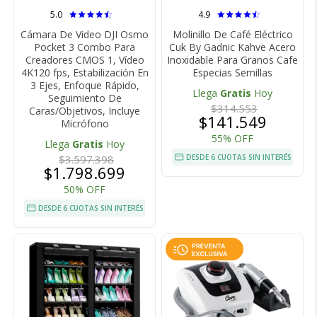
5.0
4.9
Cámara De Video DJI Osmo
Molinillo De Café Eléctrico
Pocket 3 Combo Para
Cuk By Gadnic Kahve Acero
Creadores CMOS 1, Vídeo
Inoxidable Para Granos Cafe
4K120 fps, Estabilización En
Especias Semillas
3 Ejes, Enfoque Rápido,
Llega
Gratis
Hoy
Seguimiento De
$314.553
Caras/Objetivos, Incluye
$141.549
Micrófono
55% OFF
Llega
Gratis
Hoy
$3.597.398
DESDE 6 CUOTAS SIN INTERÉS
$1.798.699
50% OFF
DESDE 6 CUOTAS SIN INTERÉS