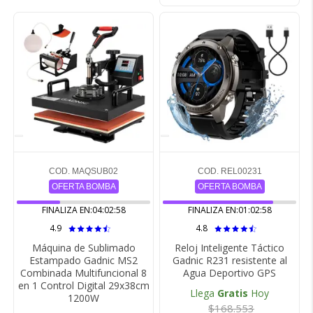
COD. MAQSUB02
COD. REL00231
OFERTA BOMBA
OFERTA BOMBA
FINALIZA EN:
04:02:57
FINALIZA EN:
01:02:57
4.9
4.8
Máquina de Sublimado
Reloj Inteligente Táctico
Estampado Gadnic MS2
Gadnic R231 resistente al
Combinada Multifuncional 8
Agua Deportivo GPS
en 1 Control Digital 29x38cm
Llega
Gratis
Hoy
1200W
$168.553