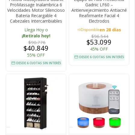
ProMassage Inalambrica 6
Gadnic LF60 –
Velocidades Motor Silencioso
Antienvejecimiento Antiacné
Bateria Recargable 4
Reafirmante Facial 4
Cabezales Intercambiables
Electrodos
Llega Hoy o
en 28 días
Disponible
acute
¡Retiralo hoy!
$96.544
$53.099
$90.776
$40.849
45% OFF
55% OFF
DESDE 6 CUOTAS SIN INTERÉS
DESDE 6 CUOTAS SIN INTERÉS