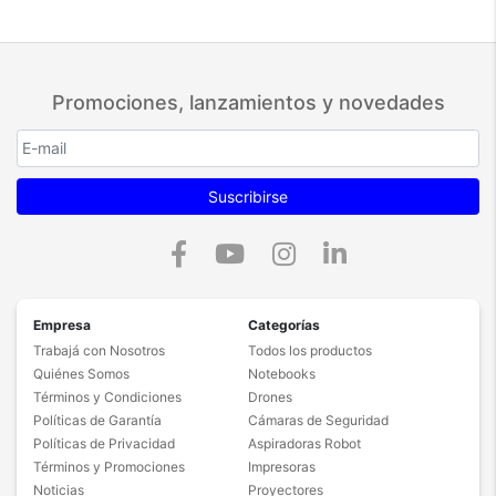
Smart TV
Sistema Operativo (OS): webOS 23
LG ThinQ® AI: Sí
Promociones, lanzamientos y novedades
Reconocimiento de Voz Inteligente: Sí
Control Magic Remote: Incorporado
Suscribirse
Amazon Alexa: Sí (Incorporado)
Funciona con Apple Airplay2: Sí
Smartphone Remote App: Sí (LG ThinQ)
Navegador Web Completo: Sí
Empresa
Categorías
Trabajá con Nosotros
Todos los productos
Canales LG: Sí
Quiénes Somos
Notebooks
Alerta Deportes: Sí
Términos y Condiciones
Drones
Políticas de Garantía
Cámaras de Seguridad
Compartir de Habitación a Habitación: Sí (Entrada)
Políticas de Privacidad
Aspiradoras Robot
Configuración Familiar: Sí
Términos y Promociones
Impresoras
Noticias
Proyectores